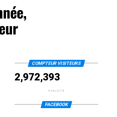
nnée,
neur
COMPTEUR VISITEURS
2,972,393
PUBLICITÉ
FACEBOOK