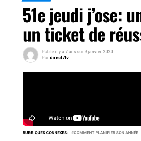
51e jeudi j’ose: 
un ticket de réus
Publié
il y a 7 ans
sur
9 janvier 2020
Par
direct7tv
A l’entame de chaque année, l’on a tendance à s
implications personnelles.
Rés
RUBRIQUES CONNEXES:
COMMENT PLANIFIER SON ANNÉE