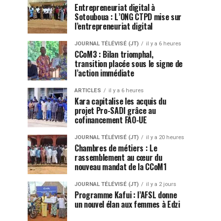
Entrepreneuriat digital à
Sotouboua : L’ONG CTPD mise sur
l’entrepreneuriat digital
JOURNAL TÉLÉVISÉ (JT)
il y a 6 heures
CCoM3 : Bilan triomphal,
transition placée sous le signe de
l’action immédiate
ARTICLES
il y a 6 heures
Kara capitalise les acquis du
projet Pro-SADI grâce au
cofinancement FAO-UE
JOURNAL TÉLÉVISÉ (JT)
il y a 20 heures
Chambres de métiers : Le
rassemblement au cœur du
nouveau mandat de la CCoM1
JOURNAL TÉLÉVISÉ (JT)
il y a 2 jours
Programme Kafui : l’AFSL donne
un nouvel élan aux femmes à Edzi