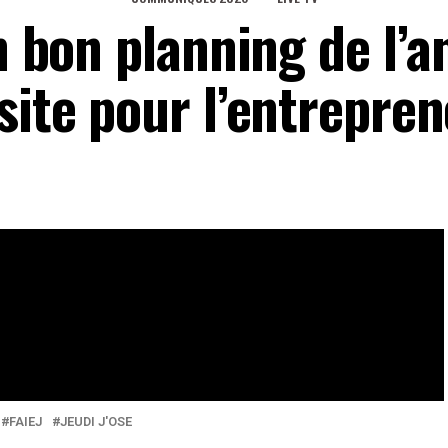
un bon planning de l’a
site pour l’entrepre
e fixer de nouveaux objectifs sans toutefois penser aux
eaux Sociaux
0
Partages
FAIEJ
JEUDI J'OSE