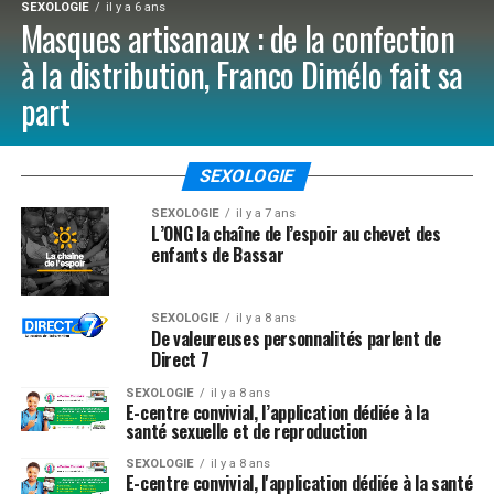
SEXOLOGIE
il y a 6 ans
Masques artisanaux : de la confection
à la distribution, Franco Dimélo fait sa
part
SEXOLOGIE
SEXOLOGIE
il y a 7 ans
L’ONG la chaîne de l’espoir au chevet des
enfants de Bassar
SEXOLOGIE
il y a 8 ans
De valeureuses personnalités parlent de
Direct 7
SEXOLOGIE
il y a 8 ans
E-centre convivial, l’application dédiée à la
santé sexuelle et de reproduction
SEXOLOGIE
il y a 8 ans
E-centre convivial, l'application dédiée à la santé