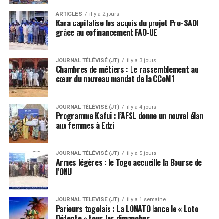
ARTICLES
il y a 2 jours
Kara capitalise les acquis du projet Pro-SADI
grâce au cofinancement FAO-UE
JOURNAL TÉLÉVISÉ (JT)
il y a 3 jours
Chambres de métiers : Le rassemblement au
cœur du nouveau mandat de la CCoM1
JOURNAL TÉLÉVISÉ (JT)
il y a 4 jours
Programme Kafui : l’AFSL donne un nouvel élan
aux femmes à Edzi
JOURNAL TÉLÉVISÉ (JT)
il y a 5 jours
Armes légères : le Togo accueille la Bourse de
l’ONU
JOURNAL TÉLÉVISÉ (JT)
il y a 1 semaine
Parieurs togolais : La LONATO lance le « Loto
Détente » tous les dimanches