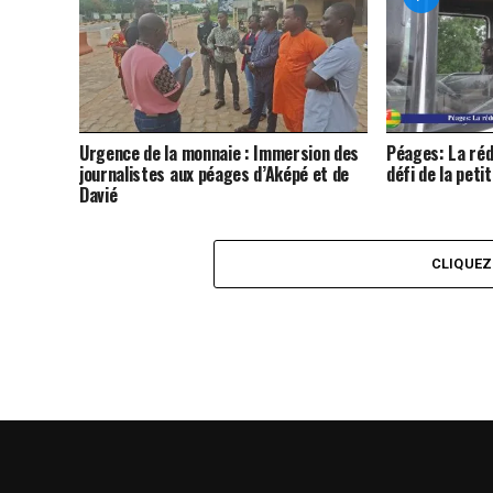
Urgence de la monnaie : Immersion des
Péages: La réd
journalistes aux péages d’Aképé et de
défi de la peti
Davié
CLIQUE