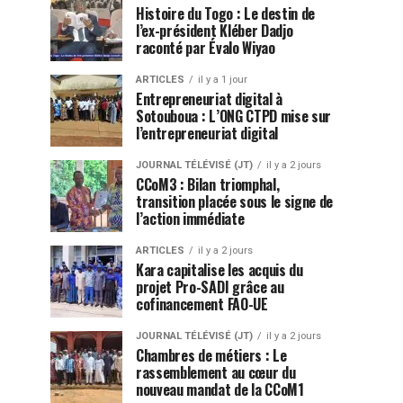
Histoire du Togo : Le destin de
l’ex-président Kléber Dadjo
raconté par Évalo Wiyao
ARTICLES
il y a 1 jour
Entrepreneuriat digital à
Sotouboua : L’ONG CTPD mise sur
l’entrepreneuriat digital
JOURNAL TÉLÉVISÉ (JT)
il y a 2 jours
CCoM3 : Bilan triomphal,
transition placée sous le signe de
l’action immédiate
ARTICLES
il y a 2 jours
Kara capitalise les acquis du
projet Pro-SADI grâce au
cofinancement FAO-UE
JOURNAL TÉLÉVISÉ (JT)
il y a 2 jours
Chambres de métiers : Le
rassemblement au cœur du
nouveau mandat de la CCoM1