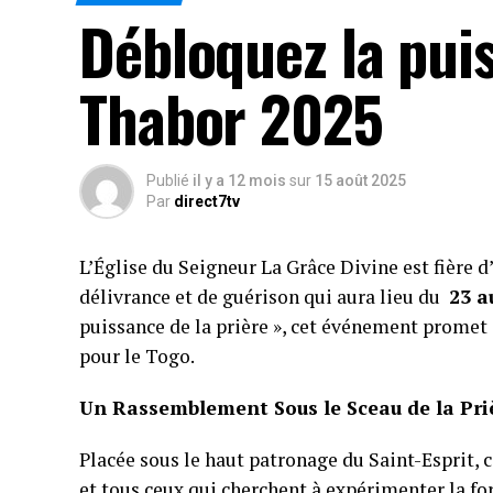
Débloquez la pui
Thabor 2025
Publié
il y a 12 mois
sur
15 août 2025
Par
direct7tv
L’Église du Seigneur La Grâce Divine est fière 
délivrance et de guérison qui aura lieu du
23 a
puissance de la prière », cet événement promet 
pour le Togo.
Un Rassemblement Sous le Sceau de la Pri
Placée sous le haut patronage du Saint-Esprit, 
et tous ceux qui cherchent à expérimenter la for