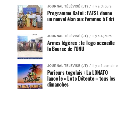
JOURNAL TÉLÉVISÉ (JT)
il y a 3 jours
Programme Kafui : l’AFSL donne
un nouvel élan aux femmes à Edzi
JOURNAL TÉLÉVISÉ (JT)
il y a 4 jours
Armes légères : le Togo accueille
la Bourse de l’ONU
JOURNAL TÉLÉVISÉ (JT)
il y a 1 semaine
Parieurs togolais : La LONATO
lance le « Loto Détente » tous les
dimanches