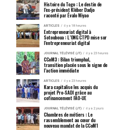
Histoire du Togo : Le destin de
l’ex-président Kléber Dadjo
raconté par Évalo Wiyao
ARTICLES
il y a 18 heures
Entrepreneuriat digital à
Sotouboua : L’ONG CTPD mise sur
l’entrepreneuriat digital
JOURNAL TÉLÉVISÉ (JT)
il y a 23 heures
CCoM3 : Bilan triomphal,
transition placée sous le signe de
l’action immédiate
ARTICLES
il y a 23 heures
Kara capitalise les acquis du
projet Pro-SADI grâce au
cofinancement FAO-UE
JOURNAL TÉLÉVISÉ (JT)
il y a 2 jours
Chambres de métiers : Le
rassemblement au cœur du
nouveau mandat de la CCoM1