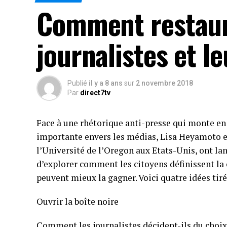
Comment restaure
journalistes et l
Publié
il y a 8 ans
sur
2 novembre 2018
Par
direct7tv
Face à une rhétorique anti-presse qui monte en f
importante envers les médias, Lisa Heyamoto e
l’Université de l’Oregon aux Etats-Unis, ont lan
d’explorer comment les citoyens définissent la
peuvent mieux la gagner. Voici quatre idées tiré
Ouvrir la boîte noire
Comment les journalistes décident-ils du choix d