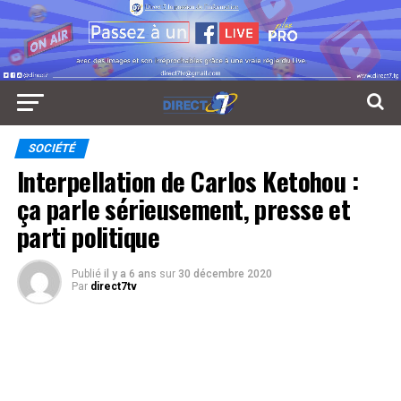
SOCIÉTÉ
Interpellation de Carlos Ketohou :
ça parle sérieusement, presse et
parti politique
Publié
il y a 6 ans
sur
30 décembre 2020
Par
direct7tv