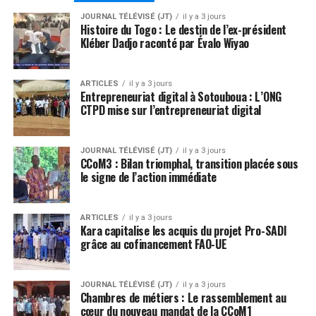
JOURNAL TÉLÉVISÉ (JT)
il y a 3 jours
Histoire du Togo : Le destin de l’ex-président
Kléber Dadjo raconté par Évalo Wiyao
ARTICLES
il y a 3 jours
Entrepreneuriat digital à Sotouboua : L’ONG
CTPD mise sur l’entrepreneuriat digital
JOURNAL TÉLÉVISÉ (JT)
il y a 3 jours
CCoM3 : Bilan triomphal, transition placée sous
le signe de l’action immédiate
ARTICLES
il y a 3 jours
Kara capitalise les acquis du projet Pro-SADI
grâce au cofinancement FAO-UE
JOURNAL TÉLÉVISÉ (JT)
il y a 3 jours
Chambres de métiers : Le rassemblement au
cœur du nouveau mandat de la CCoM1