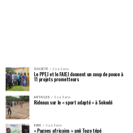
SOCIÉTÉ
il y a 2 ans
Le PPEJ et le FAIEJ donnent un coup de pouce à
11 projets prometteurs
ARTICLES
il y a 3 ans
Rideaux sur le « sport adapté » à Sokodé
EWE
il y a 3 ans
« Pagnes africains » anô Togo tépé