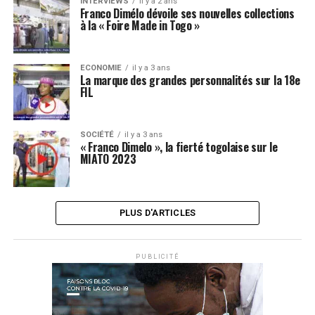
INTERVIEWS
il y a 2 ans
Franco Dimélo dévoile ses nouvelles collections
à la « Foire Made in Togo »
ECONOMIE
il y a 3 ans
La marque des grandes personnalités sur la 18e
FIL
SOCIÉTÉ
il y a 3 ans
« Franco Dimelo », la fierté togolaise sur le
MIATO 2023
PLUS D'ARTICLES
PUBLICITÉ