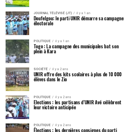
JOURNAL TÉLÉVISÉ (JT)
il y a 1 an
Doufelgou: le parti UNIR démarre sa campagne
électorale
POLITIQUE
il y a 1 an
Togo : La campagne des municipales bat son
plein à Kara
SOCIÉTÉ
il y a 2 ans
UNIR offre des kits scolaires à plus de 10 000
élèves dans le Zio
POLITIQUE
il y a 2 ans
Elections : les partisans d’UNIR Avé célèbrent
leur victoire anticipée
POLITIQUE
il y a 2 ans
Élections : les dernières consignes du parti