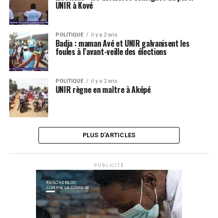
UNIR à Kové
POLITIQUE
il y a 2 ans
Badja : maman Avé et UNIR galvanisent les
foules à l’avant-veille des élections
POLITIQUE
il y a 2 ans
UNIR règne en maître à Aképé
PLUS D'ARTICLES
PUBLICITÉ