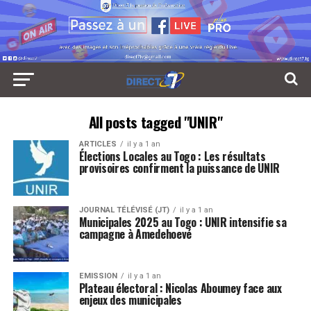
All posts tagged "UNIR"
ARTICLES
il y a 1 an
Élections Locales au Togo : Les résultats
provisoires confirment la puissance de UNIR
JOURNAL TÉLÉVISÉ (JT)
il y a 1 an
Municipales 2025 au Togo : UNIR intensifie sa
campagne à Amedehoevé
EMISSION
il y a 1 an
Plateau électoral : Nicolas Aboumey face aux
enjeux des municipales