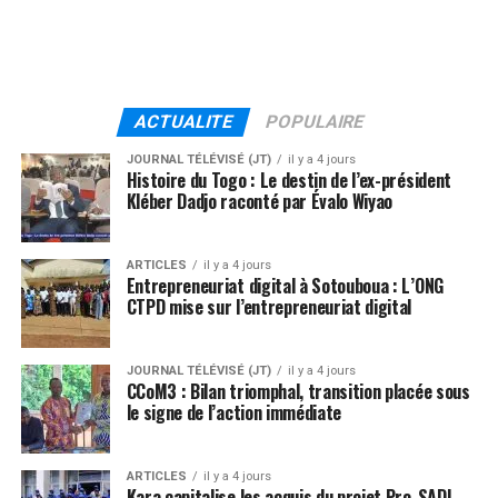
ACTUALITE
POPULAIRE
JOURNAL TÉLÉVISÉ (JT)
il y a 4 jours
Histoire du Togo : Le destin de l’ex-président
Kléber Dadjo raconté par Évalo Wiyao
ARTICLES
il y a 4 jours
Entrepreneuriat digital à Sotouboua : L’ONG
CTPD mise sur l’entrepreneuriat digital
JOURNAL TÉLÉVISÉ (JT)
il y a 4 jours
CCoM3 : Bilan triomphal, transition placée sous
le signe de l’action immédiate
ARTICLES
il y a 4 jours
Kara capitalise les acquis du projet Pro-SADI