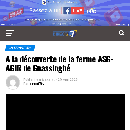
INTERVIEWS
A la découverte de la ferme ASG-
AGIR de Gnassingbé
Publié
il y a 6 ans
sur
29 mai 2020
Par
direct7tv
En production biologique depuis 2010, la ferme de
Gnassingbé Sandou-Assimarou s’étend sur une
superficie de 2 hectares dans le village d’Agban
préfecture de la Kozah.