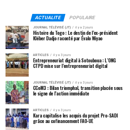
ACTUALITE
POPULAIRE
JOURNAL TÉLÉVISÉ (JT)
il y a 2 jours
Histoire du Togo : Le destin de l’ex-président
Kléber Dadjo raconté par Évalo Wiyao
ARTICLES
il y a 3 jours
Entrepreneuriat digital à Sotouboua : L’ONG
CTPD mise sur l’entrepreneuriat digital
JOURNAL TÉLÉVISÉ (JT)
il y a 3 jours
CCoM3 : Bilan triomphal, transition placée sous
le signe de l’action immédiate
ARTICLES
il y a 3 jours
Kara capitalise les acquis du projet Pro-SADI
grâce au cofinancement FAO-UE