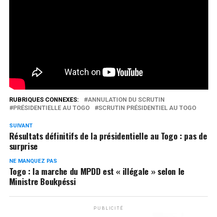
république explique les motivations du FAR à demander
l’annulation du scrutin présidentiel du 22 février
dernier. Suivez plutôt.
Réseaux Sociaux
0
Partages
RUBRIQUES CONNEXES:
ANNULATION DU SCRUTIN
PRÉSIDENTIELLE AU TOGO
SCRUTIN PRÉSIDENTIEL AU TOGO
SUIVANT
Résultats définitifs de la présidentielle au Togo : pas de
surprise
NE MANQUEZ PAS
Togo : la marche du MPDD est « illégale » selon le
Ministre Boukpéssi
PUBLICITÉ