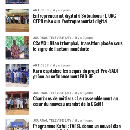
ARTICLES
il y a 2 jours
Entrepreneuriat digital à Sotouboua : L’ONG
CTPD mise sur l’entrepreneuriat digital
JOURNAL TÉLÉVISÉ (JT)
il y a 2 jours
CCoM3 : Bilan triomphal, transition placée sous
le signe de l’action immédiate
ARTICLES
il y a 2 jours
Kara capitalise les acquis du projet Pro-SADI
grâce au cofinancement FAO-UE
JOURNAL TÉLÉVISÉ (JT)
il y a 3 jours
Chambres de métiers : Le rassemblement au
cœur du nouveau mandat de la CCoM1
JOURNAL TÉLÉVISÉ (JT)
il y a 4 jours
Programme Kafui : l’AFSL donne un nouvel élan