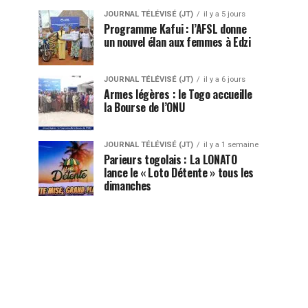
JOURNAL TÉLÉVISÉ (JT)
il y a 5 jours
Programme Kafui : l’AFSL donne
un nouvel élan aux femmes à Edzi
JOURNAL TÉLÉVISÉ (JT)
il y a 6 jours
Armes légères : le Togo accueille
la Bourse de l’ONU
JOURNAL TÉLÉVISÉ (JT)
il y a 1 semaine
Parieurs togolais : La LONATO
lance le « Loto Détente » tous les
dimanches