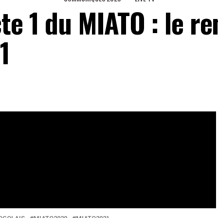
te 1 du MIATO : le r
1
 l’artisanat du Togo est désormais rentrée dans
 partage d’expériences et de connaissances, l’heure est au
eaux Sociaux
0
Partages