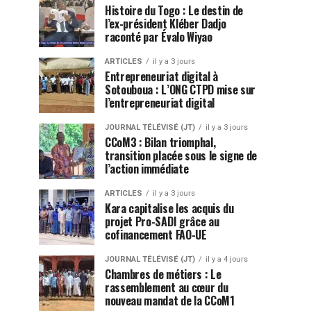
Histoire du Togo : Le destin de
l’ex-président Kléber Dadjo
raconté par Évalo Wiyao
ARTICLES
il y a 3 jours
Entrepreneuriat digital à
Sotouboua : L’ONG CTPD mise sur
l’entrepreneuriat digital
JOURNAL TÉLÉVISÉ (JT)
il y a 3 jours
CCoM3 : Bilan triomphal,
transition placée sous le signe de
l’action immédiate
ARTICLES
il y a 3 jours
Kara capitalise les acquis du
projet Pro-SADI grâce au
cofinancement FAO-UE
JOURNAL TÉLÉVISÉ (JT)
il y a 4 jours
Chambres de métiers : Le
rassemblement au cœur du
nouveau mandat de la CCoM1