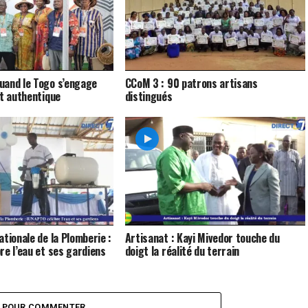
uand le Togo s’engage
CCoM 3 : 90 patrons artisans
at authentique
distingués
ationale de la Plomberie :
Artisanat : Kayi Mivedor touche du
re l’eau et ses gardiens
doigt la réalité du terrain
Z POUR COMMENTER