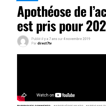
Apothéose de l’ac
est pris pour 202
Publié
il y a 7 ans
sur
4 novembre 2019
Par
direct7tv
La première édition du marché international de
l’histoire; dix jours de rencontre d’affaires, de
bilan.
Rés