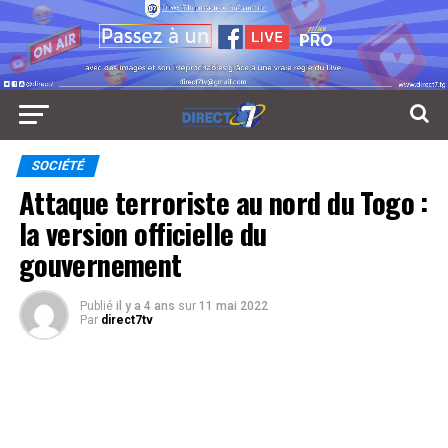
SOCIÉTÉ
Attaque terroriste au nord du Togo :
la version officielle du
gouvernement
Publié
il y a 4 ans
sur
11 mai 2022
Par
direct7tv