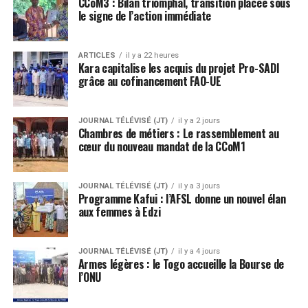
CCoM3 : Bilan triomphal, transition placée sous
le signe de l’action immédiate
ARTICLES
il y a 22 heures
Kara capitalise les acquis du projet Pro-SADI
grâce au cofinancement FAO-UE
JOURNAL TÉLÉVISÉ (JT)
il y a 2 jours
Chambres de métiers : Le rassemblement au
cœur du nouveau mandat de la CCoM1
JOURNAL TÉLÉVISÉ (JT)
il y a 3 jours
Programme Kafui : l’AFSL donne un nouvel élan
aux femmes à Edzi
JOURNAL TÉLÉVISÉ (JT)
il y a 4 jours
Armes légères : le Togo accueille la Bourse de
l’ONU