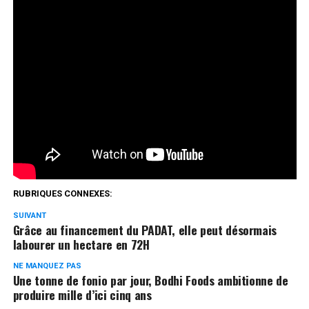
Développement Agro Pastoral à Baga en 2013, elle a
reçu son premier financement grâce au Projet National
de Promotion de l’Entrepreneuriat Rural en Août 2017.
Aujourd’hui elle est fière de sa ferme d’élevage.
Suivez son témoignage.
Réseaux Sociaux
0
Partages
RUBRIQUES CONNEXES:
SUIVANT
Grâce au financement du PADAT, elle peut désormais
labourer un hectare en 72H
NE MANQUEZ PAS
Une tonne de fonio par jour, Bodhi Foods ambitionne de
produire mille d’ici cinq ans