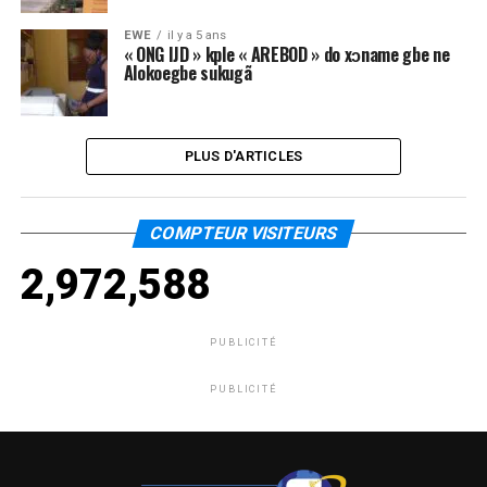
EWE
il y a 5 ans
« ONG IJD » kple « AREBOD » do xɔname gbe ne
Alokoegbe sukugã
PLUS D'ARTICLES
COMPTEUR VISITEURS
2,972,588
PUBLICITÉ
PUBLICITÉ