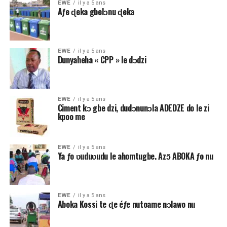
EWE
il y a 5 ans
Aƒe ɖeka gbelɔnu ɖeka
EWE
il y a 5 ans
Dunyaheha « CPP » le dɔdzi
EWE
il y a 5 ans
Ciment kɔ gbe dzi, dudɔnunɔla ADEDZE do le zi
kpoo me
EWE
il y a 5 ans
Ya ƒo ʋuduʋudu le ahomtugbe. Azɔ̃ ABOKA ƒo nu
EWE
il y a 5 ans
Aboka Kossi te ɖe éƒe nutoame nɔlawo nu