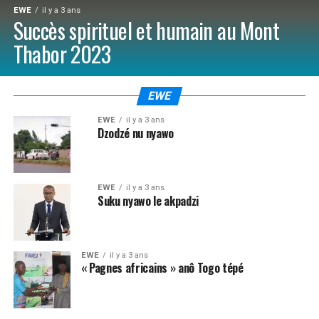
EWE
il y a 3 ans
Succès spirituel et humain au Mont
Thabor 2023
EWE
EWE
il y a 3 ans
Dzodzé nu nyawo
EWE
il y a 3 ans
Suku nyawo le akpadzi
EWE
il y a 3 ans
« Pagnes africains » anô Togo tépé