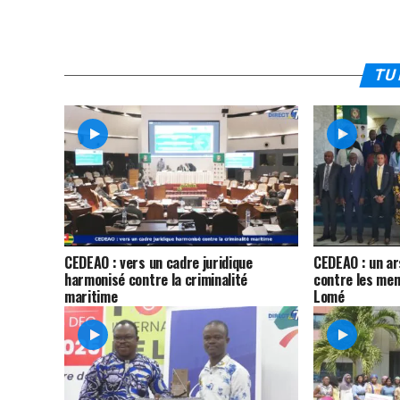
TU 
CEDEAO : vers un cadre juridique
CEDEAO : un ar
harmonisé contre la criminalité
contre les me
maritime
Lomé