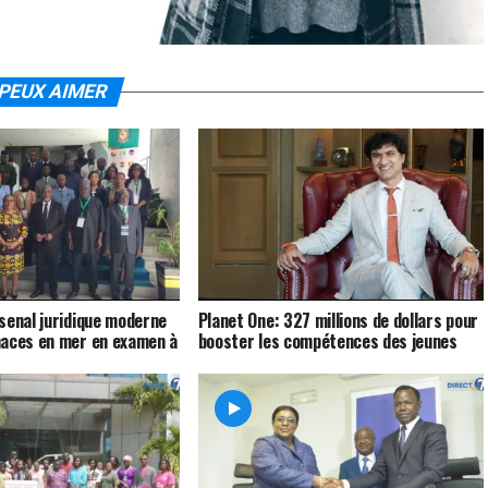
PEUX AIMER
senal juridique moderne
Planet One: 327 millions de dollars pour
naces en mer en examen à
booster les compétences des jeunes