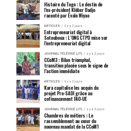
Histoire du Togo : Le destin de
l’ex-président Kléber Dadjo
raconté par Évalo Wiyao
ARTICLES
il y a 2 jours
Entrepreneuriat digital à
Sotouboua : L’ONG CTPD mise sur
l’entrepreneuriat digital
JOURNAL TÉLÉVISÉ (JT)
il y a 2 jours
CCoM3 : Bilan triomphal,
transition placée sous le signe de
l’action immédiate
ARTICLES
il y a 2 jours
Kara capitalise les acquis du
projet Pro-SADI grâce au
cofinancement FAO-UE
JOURNAL TÉLÉVISÉ (JT)
il y a 3 jours
Chambres de métiers : Le
rassemblement au cœur du
nouveau mandat de la CCoM1