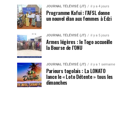
JOURNAL TÉLÉVISÉ (JT)
il y a 4 jours
Programme Kafui : l’AFSL donne
un nouvel élan aux femmes à Edzi
JOURNAL TÉLÉVISÉ (JT)
il y a 5 jours
Armes légères : le Togo accueille
la Bourse de l’ONU
JOURNAL TÉLÉVISÉ (JT)
il y a 1 semaine
Parieurs togolais : La LONATO
lance le « Loto Détente » tous les
dimanches