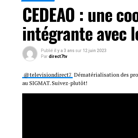
CEDEAO : une co
intégrante avec 
Publié
il y a 3 ans
sur
12 juin 2023
Par
direct7tv
@televisiondirect7
Dématérialisation des pro
au SIGMAT. Suivez-plutôt!