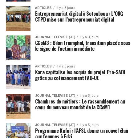
ARTICLES
il y a 3 jours
Entrepreneuriat digital à Sotouboua : L’ONG
CTPD mise sur l’entrepreneuriat digital
JOURNAL TÉLÉVISÉ (JT)
il y a 3 jours
CCoM3 : Bilan triomphal, transition placée sous
le signe de l’action immédiate
ARTICLES
il y a 3 jours
Kara capitalise les acquis du projet Pro-SADI
grâce au cofinancement FAO-UE
JOURNAL TÉLÉVISÉ (JT)
il y a 3 jours
Chambres de métiers : Le rassemblement au
cœur du nouveau mandat de la CCoM1
JOURNAL TÉLÉVISÉ (JT)
il y a 5 jours
Programme Kafui : l’AFSL donne un nouvel élan
aux femmes à Edzi