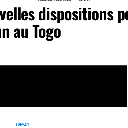
velles dispositions p
n au Togo
eaux Sociaux
0
Partages
SUIVANT