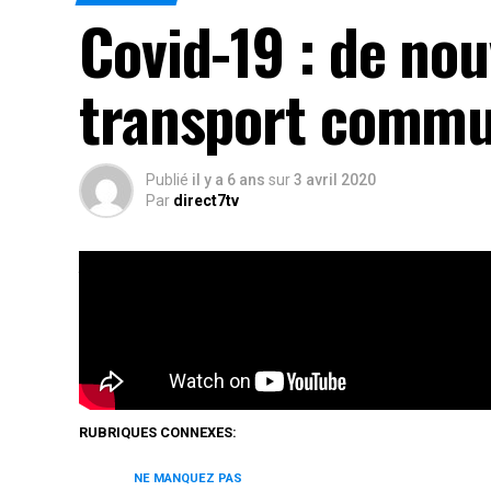
Covid-19 : de nou
transport commu
Publié
il y a 6 ans
sur
3 avril 2020
Par
direct7tv
À situation urgente, mesures exceptionnelles.
Rés
RUBRIQUES CONNEXES:
NE MANQUEZ PAS