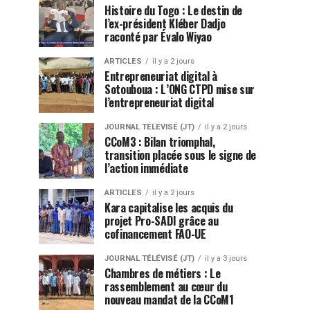
Histoire du Togo : Le destin de
l’ex-président Kléber Dadjo
raconté par Évalo Wiyao
ARTICLES
il y a 2 jours
Entrepreneuriat digital à
Sotouboua : L’ONG CTPD mise sur
l’entrepreneuriat digital
JOURNAL TÉLÉVISÉ (JT)
il y a 2 jours
CCoM3 : Bilan triomphal,
transition placée sous le signe de
l’action immédiate
ARTICLES
il y a 2 jours
Kara capitalise les acquis du
projet Pro-SADI grâce au
cofinancement FAO-UE
JOURNAL TÉLÉVISÉ (JT)
il y a 3 jours
Chambres de métiers : Le
rassemblement au cœur du
nouveau mandat de la CCoM1