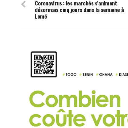
Coronavirus : les marchés s’animent
désormais cinq jours dans la semaine à
Lomé