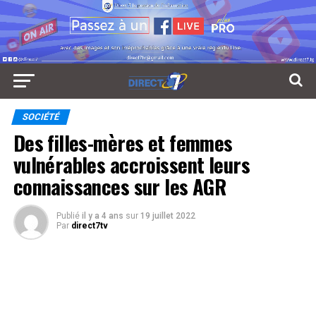
SOCIÉTÉ
Des filles-mères et femmes
vulnérables accroissent leurs
connaissances sur les AGR
Publié
il y a 4 ans
sur
19 juillet 2022
Par
direct7tv