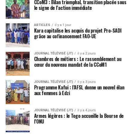
CCoM3 : Bilan triomphal, transition placée sous
le signe de l’action immédiate
ARTICLES
il y a 1 jour
Kara capitalise les acquis du projet Pro-SADI
grâce au cofinancement FAO-UE
JOURNAL TÉLÉVISÉ (JT)
il y a 2 jours
Chambres de métiers : Le rassemblement au
cœur du nouveau mandat de la CCoM1
JOURNAL TÉLÉVISÉ (JT)
il y a 3 jours
Programme Kafui : l’AFSL donne un nouvel élan
aux femmes à Edzi
JOURNAL TÉLÉVISÉ (JT)
il y a 4 jours
Armes légères : le Togo accueille la Bourse de
l’ONU