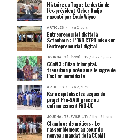
Histoire du Togo : Le destin de
l’ex-président Kléber Dadjo
raconté par Évalo Wiyao
ARTICLES
il y a 2 jours
Entrepreneuriat digital à
Sotouboua : L’ONG CTPD mise sur
l’entrepreneuriat digital
JOURNAL TÉLÉVISÉ (JT)
il y a 2 jours
CCoM3 : Bilan triomphal,
transition placée sous le signe de
l’action immédiate
ARTICLES
il y a 2 jours
Kara capitalise les acquis du
projet Pro-SADI grâce au
cofinancement FAO-UE
JOURNAL TÉLÉVISÉ (JT)
il y a 3 jours
Chambres de métiers : Le
rassemblement au cœur du
nouveau mandat de la CCoM1