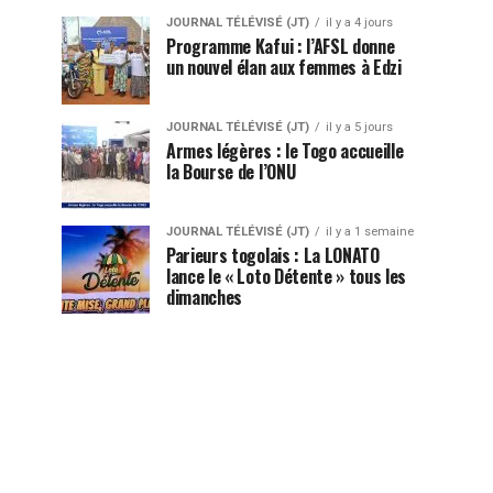
JOURNAL TÉLÉVISÉ (JT)
il y a 4 jours
Programme Kafui : l’AFSL donne
un nouvel élan aux femmes à Edzi
JOURNAL TÉLÉVISÉ (JT)
il y a 5 jours
Armes légères : le Togo accueille
la Bourse de l’ONU
JOURNAL TÉLÉVISÉ (JT)
il y a 1 semaine
Parieurs togolais : La LONATO
lance le « Loto Détente » tous les
dimanches