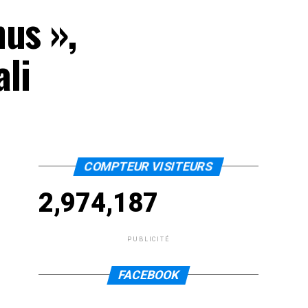
us »,
li
COMPTEUR VISITEURS
2,974,187
PUBLICITÉ
FACEBOOK