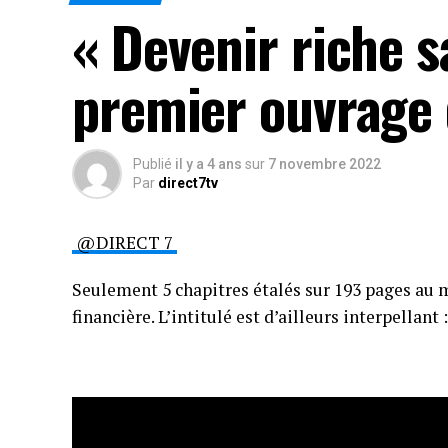
« Devenir riche 
premier ouvrage 
Publié
il y a 4 ans
sur
7 novembre 2022
Par
direct7tv
@DIRECT 7
Seulement 5 chapitres étalés sur 193 pages au 
financière. L’intitulé est d’ailleurs interpellant