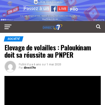
SOCIÉTÉ
Elevage de volailles : Paloukinam
doit sa réussite au PNPER
Publié
il y a 6 ans
sur
1 mai 2020
Par
direct7tv
Au début, Paloukinam n’avait pas les moyens pour
prendre soin de ses 500 poussins. Mais grâce à sa
seconde formation organisée par le Projet National de
Promotion de l’Entrepreneuriat Rural son poulailler
compte aujourd’hui 1000 tête de poussins. Suivez plutôt