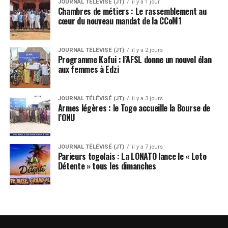
JOURNAL TÉLÉVISÉ (JT)
il y a 1 jour
Chambres de métiers : Le rassemblement au
cœur du nouveau mandat de la CCoM1
JOURNAL TÉLÉVISÉ (JT)
il y a 2 jours
Programme Kafui : l’AFSL donne un nouvel élan
aux femmes à Edzi
JOURNAL TÉLÉVISÉ (JT)
il y a 3 jours
Armes légères : le Togo accueille la Bourse de
l’ONU
JOURNAL TÉLÉVISÉ (JT)
il y a 7 jours
Parieurs togolais : La LONATO lance le « Loto
Détente » tous les dimanches