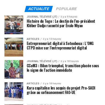
ACTUALITE
POPULAIRE
JOURNAL TÉLÉVISÉ (JT)
il y a 9 heures
Histoire du Togo : Le destin de l’ex-président
Kléber Dadjo raconté par Évalo Wiyao
ARTICLES
il y a 13 heures
Entrepreneuriat digital à Sotouboua : L’ONG
CTPD mise sur l’entrepreneuriat digital
JOURNAL TÉLÉVISÉ (JT)
il y a 18 heures
CCoM3 : Bilan triomphal, transition placée sous
le signe de l’action immédiate
ARTICLES
il y a 18 heures
Kara capitalise les acquis du projet Pro-SADI
grâce au cofinancement FAO-UE