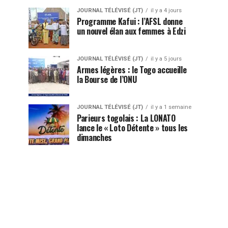
JOURNAL TÉLÉVISÉ (JT)
il y a 4 jours
Programme Kafui : l’AFSL donne
un nouvel élan aux femmes à Edzi
JOURNAL TÉLÉVISÉ (JT)
il y a 5 jours
Armes légères : le Togo accueille
la Bourse de l’ONU
JOURNAL TÉLÉVISÉ (JT)
il y a 1 semaine
Parieurs togolais : La LONATO
lance le « Loto Détente » tous les
dimanches