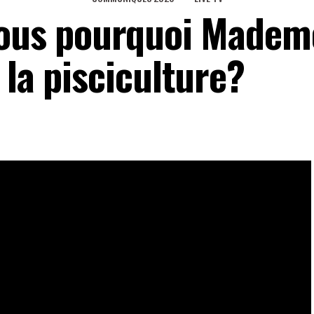
vous pourquoi Mademo
 la pisciculture?
tivations de son choix dans ce secteur de la
eaux Sociaux
0
Partages