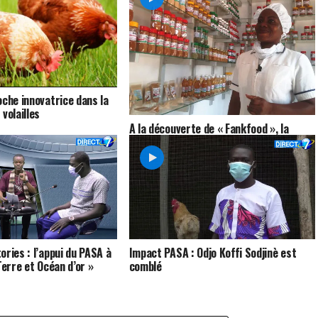
oche innovatrice dans la
volailles
A la découverte de « Fankfood », la
maison aux épices et légumes
ories : l’appui du PASA à
Impact PASA : Odjo Koffi Sodjinè est
Terre et Océan d’or »
comblé