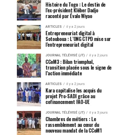
Histoire du Togo : Le destin de
l’ex-président Kléber Dadjo
raconté par Évalo Wiyao
ARTICLES
il y a 2 jours
Entrepreneuriat digital à
Sotouboua : L’ONG CTPD mise sur
l’entrepreneuriat digital
JOURNAL TÉLÉVISÉ (JT)
il y a 2 jours
CCoM3 : Bilan triomphal,
transition placée sous le signe de
l’action immédiate
ARTICLES
il y a 2 jours
Kara capitalise les acquis du
projet Pro-SADI grâce au
cofinancement FAO-UE
JOURNAL TÉLÉVISÉ (JT)
il y a 3 jours
Chambres de métiers : Le
rassemblement au cœur du
nouveau mandat de la CCoM1