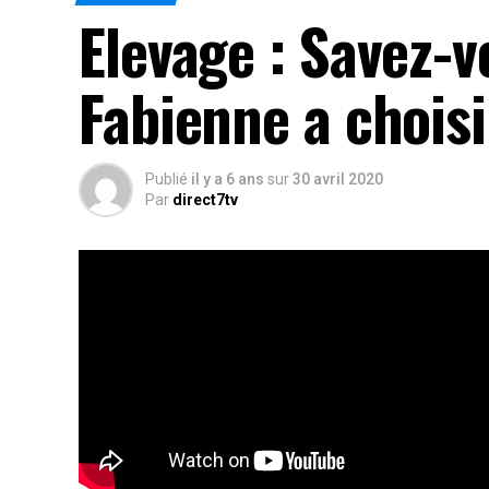
Elevage : Savez-
Fabienne a choisi
Publié
il y a 6 ans
sur
30 avril 2020
Par
direct7tv
Dans cette capsule vidéo, Fabienne donne les mo
pisciculture.
Suivez plutôt
Rés