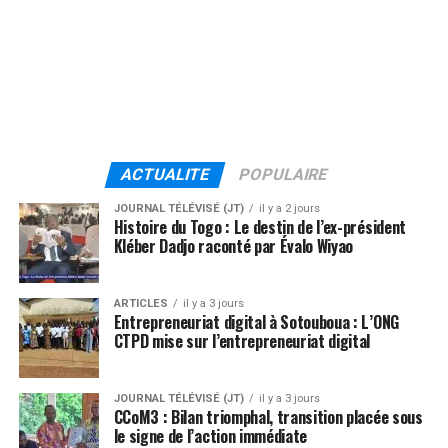
ACTUALITE
POPULAIRE
JOURNAL TÉLÉVISÉ (JT)
il y a 2 jours
Histoire du Togo : Le destin de l’ex-président
Kléber Dadjo raconté par Évalo Wiyao
ARTICLES
il y a 3 jours
Entrepreneuriat digital à Sotouboua : L’ONG
CTPD mise sur l’entrepreneuriat digital
JOURNAL TÉLÉVISÉ (JT)
il y a 3 jours
CCoM3 : Bilan triomphal, transition placée sous
le signe de l’action immédiate