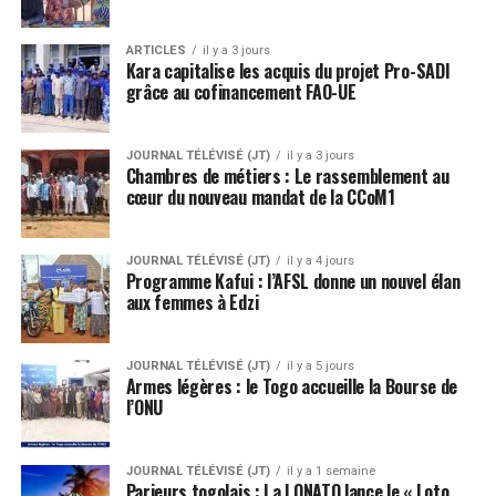
ARTICLES
il y a 3 jours
Kara capitalise les acquis du projet Pro-SADI
grâce au cofinancement FAO-UE
JOURNAL TÉLÉVISÉ (JT)
il y a 3 jours
Chambres de métiers : Le rassemblement au
cœur du nouveau mandat de la CCoM1
JOURNAL TÉLÉVISÉ (JT)
il y a 4 jours
Programme Kafui : l’AFSL donne un nouvel élan
aux femmes à Edzi
JOURNAL TÉLÉVISÉ (JT)
il y a 5 jours
Armes légères : le Togo accueille la Bourse de
l’ONU
JOURNAL TÉLÉVISÉ (JT)
il y a 1 semaine
Parieurs togolais : La LONATO lance le « Loto