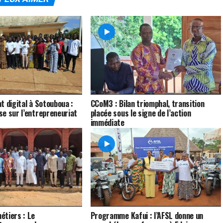
t digital à Sotouboua :
CCoM3 : Bilan triomphal, transition
e sur l’entrepreneuriat
placée sous le signe de l’action
immédiate
étiers : Le
Programme Kafui : l’AFSL donne un