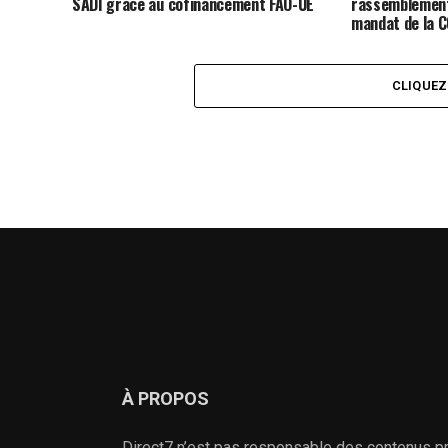
SADI grâce au cofinancement FAO-UE
rassemblement
mandat de la 
CLIQUE
À PROPOS
Direct7 n’est pas responsable des contenus pr