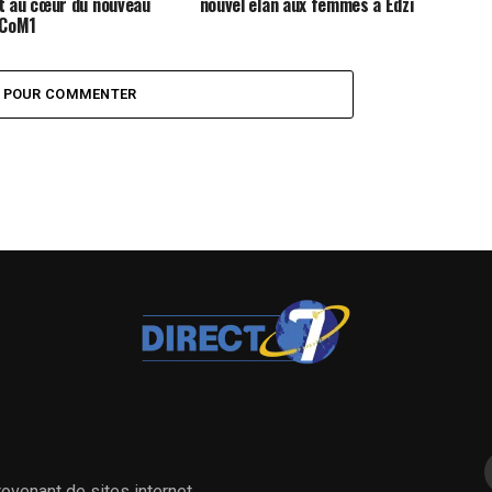
 au cœur du nouveau
nouvel élan aux femmes à Edzi
CCoM1
Z POUR COMMENTER
ovenant de sites internet