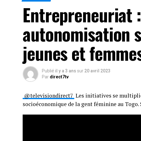
Entrepreneuriat 
autonomisation 
jeunes et femme
Publié
il y a 3 ans
sur
20 avril 2023
Par
direct7tv
@televisiondirect7
Les initiatives se multipl
socioéconomique de la gent féminine au Togo. 