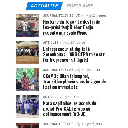
ACTUALITE
POPULAIRE
JOURNAL TÉLÉVISÉ (JT)
il y a 20 heures
Histoire du Togo : Le destin de
l’ex-président Kléber Dadjo
raconté par Évalo Wiyao
ARTICLES
il y a 23 heures
Entrepreneuriat digital à
Sotouboua : L’ONG CTPD mise sur
l’entrepreneuriat digital
JOURNAL TÉLÉVISÉ (JT)
il y a 1 jour
CCoM3 : Bilan triomphal,
transition placée sous le signe de
l’action immédiate
ARTICLES
il y a 1 jour
Kara capitalise les acquis du
projet Pro-SADI grâce au
cofinancement FAO-UE
JOURNAL TÉLÉVISÉ (JT)
il y a 2 jours