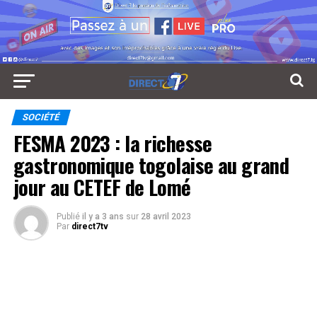
SOCIÉTÉ
FESMA 2023 : la richesse
gastronomique togolaise au grand
jour au CETEF de Lomé
Publié
il y a 3 ans
sur
28 avril 2023
Par
direct7tv