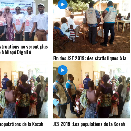
struations ne seront plus
 à Miapé Dignité
Fin des JSE 2019: des statistiques à la
taille de l’organisation des travaux
populations de la Kozah
JES 2019 :Les populations de la Kozah
l'impact de l'opération
reconnaissent l’impact de l’opération