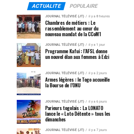
ACTUALITE
POPULAIRE
JOURNAL TÉLÉVISÉ (JT)
il y a 8 heures
Chambres de métiers : Le
rassemblement au cœur du
nouveau mandat de la CCoM1
JOURNAL TÉLÉVISÉ (JT)
il y a 1 jour
Programme Kafui : l’AFSL donne
un nouvel élan aux femmes à Edzi
JOURNAL TÉLÉVISÉ (JT)
il y a 2 jours
Armes légères : le Togo accueille
la Bourse de l’ONU
JOURNAL TÉLÉVISÉ (JT)
il y a 6 jours
Parieurs togolais : La LONATO
lance le « Loto Détente » tous les
dimanches
JOURNAL TÉLÉVISÉ (JT)
il y a 7 jours