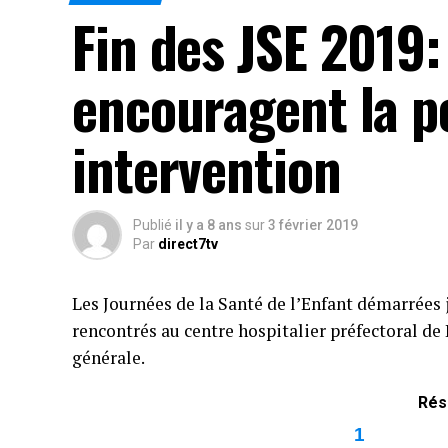
Fin des JSE 2019:
encouragent la p
intervention
Publié
il y a 8 ans
sur
3 février 2019
Par
direct7tv
Les Journées de la Santé de l’Enfant démarrées je
rencontrés au centre hospitalier préfectoral de
générale.
Rés
1