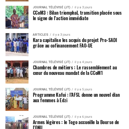
JOURNAL TÉLÉVISÉ (JT)
il y a 3 jours
CCoM3 : Bilan triomphal, transition placée sous
le signe de l’action immédiate
ARTICLES
il y a 3 jours
Kara capitalise les acquis du projet Pro-SADI
grâce au cofinancement FAO-UE
JOURNAL TÉLÉVISÉ (JT)
il y a 4 jours
Chambres de métiers : Le rassemblement au
cœur du nouveau mandat de la CCoM1
JOURNAL TÉLÉVISÉ (JT)
il y a 5 jours
Programme Kafui : l’AFSL donne un nouvel élan
aux femmes à Edzi
JOURNAL TÉLÉVISÉ (JT)
il y a 6 jours
Armes légères : le Togo accueille la Bourse de
l’ONU