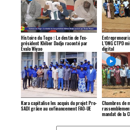
Histoire du Togo : Le destin de l’ex-
Entrepreneuria
président Kléber Dadjo raconté par
L’ONG CTPD mis
Évalo Wiyao
digital
Kara capitalise les acquis du projet Pro-
Chambres de m
SADI grâce au cofinancement FAO-UE
rassemblement
mandat de la 