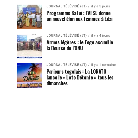
JOURNAL TÉLÉVISÉ (JT)
il y a 3 jours
Programme Kafui : l’AFSL donne
un nouvel élan aux femmes à Edzi
JOURNAL TÉLÉVISÉ (JT)
il y a 4 jours
Armes légères : le Togo accueille
la Bourse de l’ONU
JOURNAL TÉLÉVISÉ (JT)
il y a 1 semaine
Parieurs togolais : La LONATO
lance le « Loto Détente » tous les
dimanches