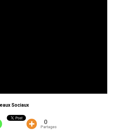
eaux Sociaux
0
Partages