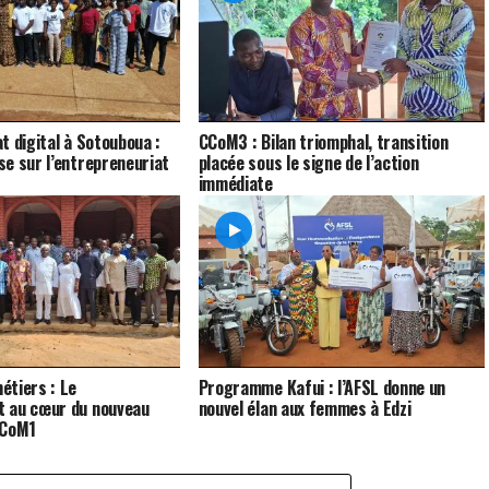
t digital à Sotouboua :
CCoM3 : Bilan triomphal, transition
e sur l’entrepreneuriat
placée sous le signe de l’action
immédiate
étiers : Le
Programme Kafui : l’AFSL donne un
 au cœur du nouveau
nouvel élan aux femmes à Edzi
CCoM1