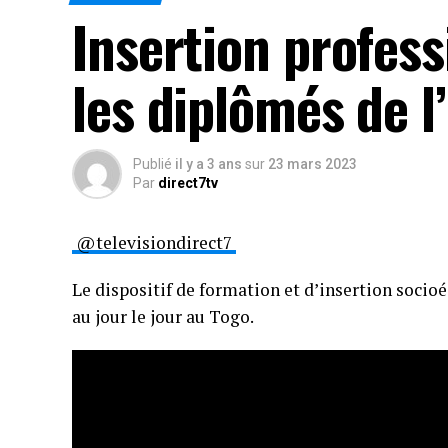
Insertion profess
les diplômés de l
Publié
il y a 3 ans
sur
23 mars 2023
Par
direct7tv
@televisiondirect7
Le dispositif de formation et d’insertion socio
au jour le jour au Togo.