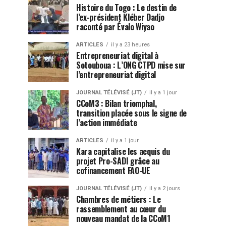
Histoire du Togo : Le destin de
l’ex-président Kléber Dadjo
raconté par Évalo Wiyao
ARTICLES
il y a 23 heures
Entrepreneuriat digital à
Sotouboua : L’ONG CTPD mise sur
l’entrepreneuriat digital
JOURNAL TÉLÉVISÉ (JT)
il y a 1 jour
CCoM3 : Bilan triomphal,
transition placée sous le signe de
l’action immédiate
ARTICLES
il y a 1 jour
Kara capitalise les acquis du
projet Pro-SADI grâce au
cofinancement FAO-UE
JOURNAL TÉLÉVISÉ (JT)
il y a 2 jours
Chambres de métiers : Le
rassemblement au cœur du
nouveau mandat de la CCoM1