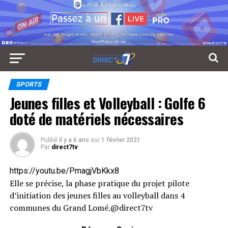
SPORTS
Jeunes filles et Volleyball : Golfe 6
doté de matériels nécessaires
Publié
il y a 6 ans
sur
1 février 2021
Par
direct7tv
https://youtu.be/PmagjVbKkx8
Elle se précise, la phase pratique du projet pilote
d’initiation des jeunes filles au volleyball dans 4
communes du Grand Lomé.@direct7tv