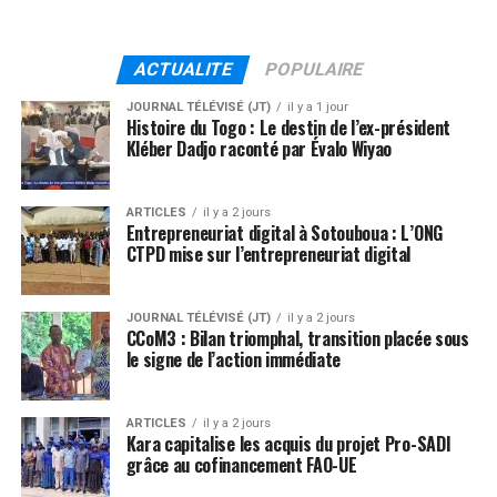
ACTUALITE
POPULAIRE
JOURNAL TÉLÉVISÉ (JT)
il y a 1 jour
Histoire du Togo : Le destin de l’ex-président
Kléber Dadjo raconté par Évalo Wiyao
ARTICLES
il y a 2 jours
Entrepreneuriat digital à Sotouboua : L’ONG
CTPD mise sur l’entrepreneuriat digital
JOURNAL TÉLÉVISÉ (JT)
il y a 2 jours
CCoM3 : Bilan triomphal, transition placée sous
le signe de l’action immédiate
ARTICLES
il y a 2 jours
Kara capitalise les acquis du projet Pro-SADI
grâce au cofinancement FAO-UE