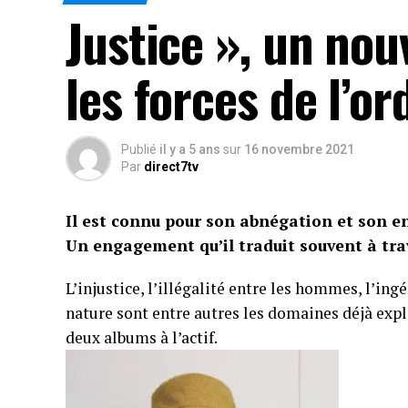
Justice », un nou
les forces de l’or
Publié
il y a 5 ans
sur
16 novembre 2021
Par
direct7tv
Il est connu pour son abnégation et son e
Un engagement qu’il traduit souvent à tra
L’injustice, l’illégalité entre les hommes, l’ing
nature sont entre autres les domaines déjà explo
deux albums à l’actif.