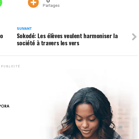
0
Partages
SUIVANT
go
Sokodé: Les élèves veulent harmoniser la
société à travers les vers
PUBLICITÉ