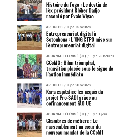
Histoire du Togo : Le destin de
l’ex-président Kléber Dadjo
raconté par Évalo Wiyao
ARTICLES
il y a 15 heures
Entrepreneuriat digital à
Sotouboua : L’ONG CTPD mise sur
l’entrepreneuriat digital
JOURNAL TÉLÉVISÉ (JT)
il y a 20 heures
CCoM3 : Bilan triomphal,
transition placée sous le signe de
l’action immédiate
ARTICLES
il y a 20 heures
Kara capitalise les acquis du
projet Pro-SADI grâce au
cofinancement FAO-UE
JOURNAL TÉLÉVISÉ (JT)
il y a 1 jour
Chambres de métiers : Le
rassemblement au cœur du
nouveau mandat de la CCoM1