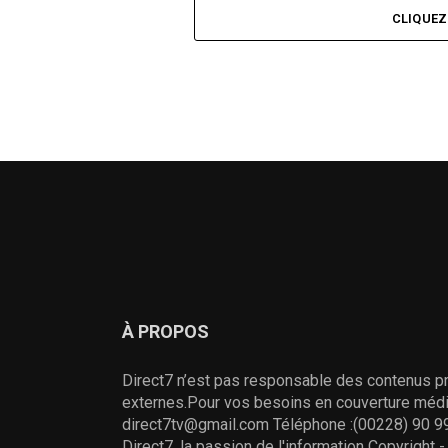
CLIQUE
À PROPOS
Direct7 n’est pas responsable des contenus pr
externes.Pour vos besoins en couverture média
direct7tv@gmail.com Téléphone :(00228) 90 99
Direct7, la passion de l'information Copyright 