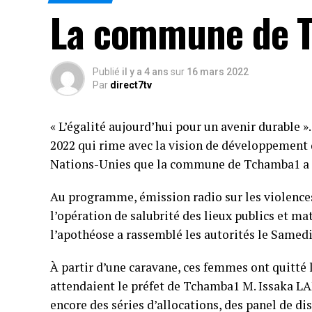
La commune de T
Publié
il y a 4 ans
sur
16 mars 2022
Par
direct7tv
« L’égalité aujourd’hui pour un avenir durable »
2022 qui rime avec la vision de développement d
Nations-Unies que la commune de Tchamba1 a cho
Au programme, émission radio sur les violence
l’opération de salubrité des lieux publics et ma
l’apothéose a rassemblé les autorités le Samedi
À partir d’une caravane, ces femmes ont quitté l
attendaient le préfet de Tchamba1 M. Issaka
encore des séries d’allocations, des panel de di