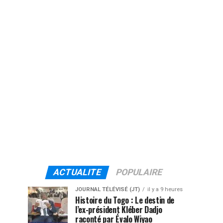
ACTUALITE
POPULAIRE
JOURNAL TÉLÉVISÉ (JT)
il y a 9 heures
Histoire du Togo : Le destin de
l’ex-président Kléber Dadjo
raconté par Évalo Wiyao