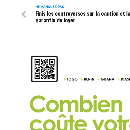
NE MANQUEZ PAS
Finis les controverses sur la caution et l
garantie de loyer