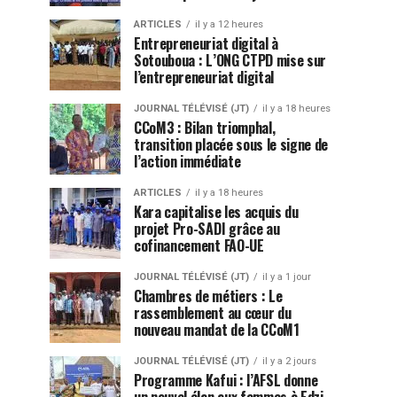
ARTICLES
il y a 12 heures
Entrepreneuriat digital à
Sotouboua : L’ONG CTPD mise sur
l’entrepreneuriat digital
JOURNAL TÉLÉVISÉ (JT)
il y a 18 heures
CCoM3 : Bilan triomphal,
transition placée sous le signe de
l’action immédiate
ARTICLES
il y a 18 heures
Kara capitalise les acquis du
projet Pro-SADI grâce au
cofinancement FAO-UE
JOURNAL TÉLÉVISÉ (JT)
il y a 1 jour
Chambres de métiers : Le
rassemblement au cœur du
nouveau mandat de la CCoM1
JOURNAL TÉLÉVISÉ (JT)
il y a 2 jours
Programme Kafui : l’AFSL donne
un nouvel élan aux femmes à Edzi