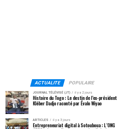
ACTUALITE
POPULAIRE
JOURNAL TÉLÉVISÉ (JT)
il y a 2 jours
Histoire du Togo : Le destin de l’ex-président
Kléber Dadjo raconté par Évalo Wiyao
ARTICLES
il y a 3 jours
Entrepreneuriat digital à Sotouboua : L’ONG