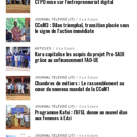
CTPD mise sur l’entrepreneuriat digital
JOURNAL TÉLÉVISÉ (JT)
il y a 3 jours
CCoM3 : Bilan triomphal, transition placée sous
le signe de l’action immédiate
ARTICLES
il y a 3 jours
Kara capitalise les acquis du projet Pro-SADI
grâce au cofinancement FAO-UE
JOURNAL TÉLÉVISÉ (JT)
il y a 3 jours
Chambres de métiers : Le rassemblement au
cœur du nouveau mandat de la CCoM1
JOURNAL TÉLÉVISÉ (JT)
il y a 5 jours
Programme Kafui : l’AFSL donne un nouvel élan
aux femmes à Edzi
JOURNAL TÉLÉVISÉ (JT)
il y a 6 jours