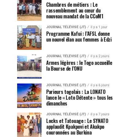
Chambres de métiers : Le
rassemblement au cœur du
nouveau mandat de la CCoM1
JOURNAL TÉLÉVISÉ (JT)
il y a 1 jour
Programme Kafui : l’AFSL donne
un nouvel élan aux femmes à Edzi
JOURNAL TÉLÉVISÉ (JT)
il y a 2 jours
Armes légères : le Togo accueille
la Bourse de l’ONU
JOURNAL TÉLÉVISÉ (JT)
il y a 6 jours
Parieurs togolais : La LONATO
lance le « Loto Détente » tous les
dimanches
JOURNAL TÉLÉVISÉ (JT)
il y a 7 jours
Locks et Tatouage : Le SYNATO
applaudit Kpakpovi et Akakpo
couronnées au Burkina