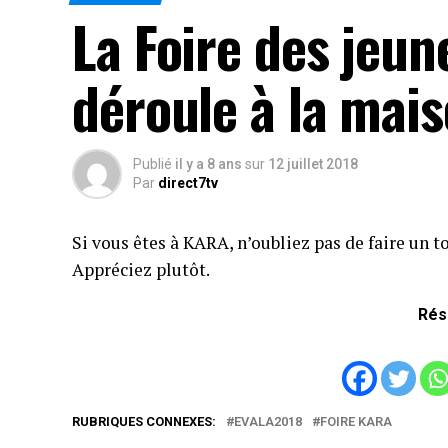
La Foire des jeu
déroule à la mai
Publié
il y a 8 ans
sur
12 juillet 2018
Par
direct7tv
Si vous êtes à KARA, n’oubliez pas de faire un to
Appréciez plutôt.
Rés
RUBRIQUES CONNEXES:
EVALA2018
FOIRE KARA