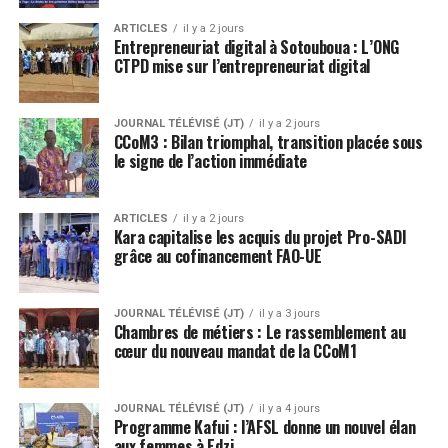
ARTICLES
il y a 2 jours
Entrepreneuriat digital à Sotouboua : L’ONG
CTPD mise sur l’entrepreneuriat digital
JOURNAL TÉLÉVISÉ (JT)
il y a 2 jours
CCoM3 : Bilan triomphal, transition placée sous
le signe de l’action immédiate
ARTICLES
il y a 2 jours
Kara capitalise les acquis du projet Pro-SADI
grâce au cofinancement FAO-UE
JOURNAL TÉLÉVISÉ (JT)
il y a 3 jours
Chambres de métiers : Le rassemblement au
cœur du nouveau mandat de la CCoM1
JOURNAL TÉLÉVISÉ (JT)
il y a 4 jours
Programme Kafui : l’AFSL donne un nouvel élan
aux femmes à Edzi