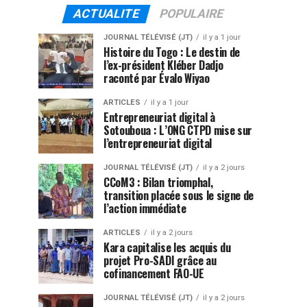
ACTUALITE
POPULAIRE
JOURNAL TÉLÉVISÉ (JT)
il y a 1 jour
Histoire du Togo : Le destin de
l’ex-président Kléber Dadjo
raconté par Évalo Wiyao
ARTICLES
il y a 1 jour
Entrepreneuriat digital à
Sotouboua : L’ONG CTPD mise sur
l’entrepreneuriat digital
JOURNAL TÉLÉVISÉ (JT)
il y a 2 jours
CCoM3 : Bilan triomphal,
transition placée sous le signe de
l’action immédiate
ARTICLES
il y a 2 jours
Kara capitalise les acquis du
projet Pro-SADI grâce au
cofinancement FAO-UE
JOURNAL TÉLÉVISÉ (JT)
il y a 2 jours