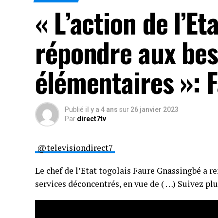
« L’action de l’Et
répondre aux bes
élémentaires »: 
Publié
il y a 4 ans
sur
26 janvier 2023
Par
direct7tv
@televisiondirect7
Le chef de l’Etat togolais Faure Gnassingbé a re
services déconcentrés, en vue de ( …) Suivez plu