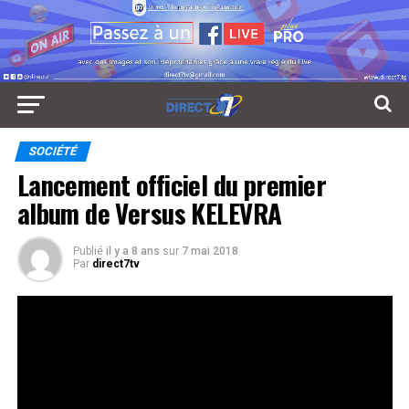
SOCIÉTÉ
Lancement officiel du premier
album de Versus KELEVRA
Publié
il y a 8 ans
sur
7 mai 2018
Par
direct7tv