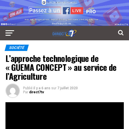
SOCIÉTÉ
L’approche technologique de
« GUEMA CONCEPT » au service de
l’Agriculture
Publié
il y a 6 ans
sur
7 juillet 2020
Par
direct7tv
Le Programme de Productivité Agricole en Afrique de
l’Ouest (PPAAO) réduit la pénibilité des travaux post
récolte des agriculteurs à Koma