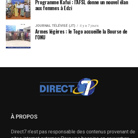
Programme Kafui : l’AFSL donne un nouvel élan
aux femmes à Edzi
JOURNAL TÉLÉVISÉ (JT)
il y a 7 jours
Armes légères : le Togo accueille la Bourse de
l’ONU
À PROPOS
Direct7 n’est pas responsable des contenus provenant de