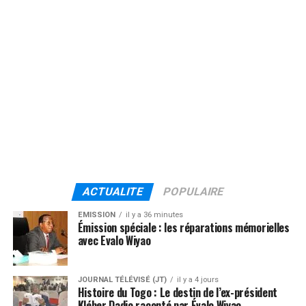
ACTUALITE
POPULAIRE
EMISSION
il y a 36 minutes
Émission spéciale : les réparations mémorielles
avec Evalo Wiyao
JOURNAL TÉLÉVISÉ (JT)
il y a 4 jours
Histoire du Togo : Le destin de l’ex-président
Kléber Dadjo raconté par Évalo Wiyao