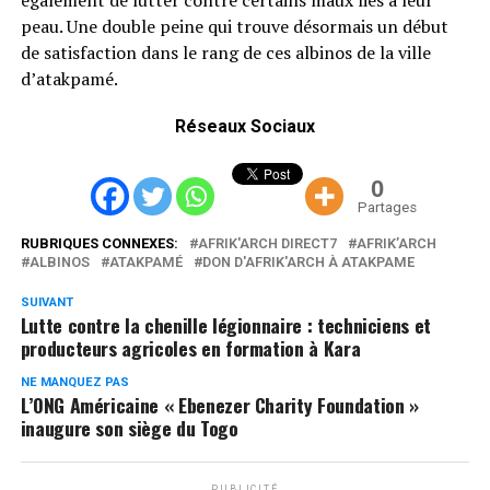
peau. Une double peine qui trouve désormais un début
de satisfaction dans le rang de ces albinos de la ville
d’atakpamé.
Réseaux Sociaux
0
Partages
RUBRIQUES CONNEXES:
AFRIK'ARCH DIRECT7
AFRIK’ARCH
ALBINOS
ATAKPAMÉ
DON D'AFRIK'ARCH À ATAKPAME
SUIVANT
Lutte contre la chenille légionnaire : techniciens et
producteurs agricoles en formation à Kara
NE MANQUEZ PAS
L’ONG Américaine « Ebenezer Charity Foundation »
inaugure son siège du Togo
PUBLICITÉ