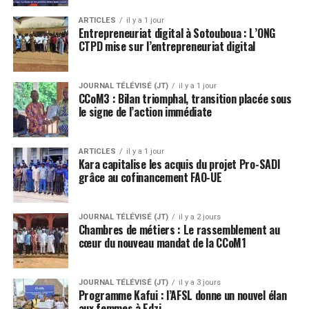
ARTICLES
il y a 1 jour
Entrepreneuriat digital à Sotouboua : L’ONG
CTPD mise sur l’entrepreneuriat digital
JOURNAL TÉLÉVISÉ (JT)
il y a 1 jour
CCoM3 : Bilan triomphal, transition placée sous
le signe de l’action immédiate
ARTICLES
il y a 1 jour
Kara capitalise les acquis du projet Pro-SADI
grâce au cofinancement FAO-UE
JOURNAL TÉLÉVISÉ (JT)
il y a 2 jours
Chambres de métiers : Le rassemblement au
cœur du nouveau mandat de la CCoM1
JOURNAL TÉLÉVISÉ (JT)
il y a 3 jours
Programme Kafui : l’AFSL donne un nouvel élan
aux femmes à Edzi