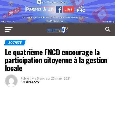
SOCIÉTÉ
Le quatrième FNCD encourage la
participation citoyenne à la gestion
locale
Publié
il y a 5 ans
sur
20 mars 2021
Par
direct7tv