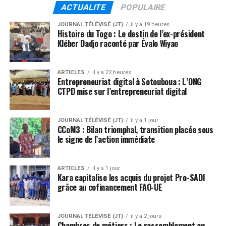
ACTUALITE
POPULAIRE
JOURNAL TÉLÉVISÉ (JT)
il y a 19 heures
Histoire du Togo : Le destin de l’ex-président
Kléber Dadjo raconté par Évalo Wiyao
ARTICLES
il y a 22 heures
Entrepreneuriat digital à Sotouboua : L’ONG
CTPD mise sur l’entrepreneuriat digital
JOURNAL TÉLÉVISÉ (JT)
il y a 1 jour
CCoM3 : Bilan triomphal, transition placée sous
le signe de l’action immédiate
ARTICLES
il y a 1 jour
Kara capitalise les acquis du projet Pro-SADI
grâce au cofinancement FAO-UE
JOURNAL TÉLÉVISÉ (JT)
il y a 2 jours
Chambres de métiers : Le rassemblement au