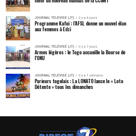
cœur du nouveau mandat de la CCoM1
JOURNAL TÉLÉVISÉ (JT)
il y a 6 jours
Programme Kafui : l’AFSL donne un nouvel élan
aux femmes à Edzi
JOURNAL TÉLÉVISÉ (JT)
il y a 7 jours
Armes légères : le Togo accueille la Bourse de
l’ONU
JOURNAL TÉLÉVISÉ (JT)
il y a 1 semaine
Parieurs togolais : La LONATO lance le « Loto
Détente » tous les dimanches