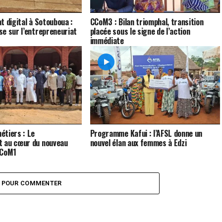
t digital à Sotouboua :
CCoM3 : Bilan triomphal, transition
e sur l’entrepreneuriat
placée sous le signe de l’action
immédiate
étiers : Le
Programme Kafui : l’AFSL donne un
 au cœur du nouveau
nouvel élan aux femmes à Edzi
CCoM1
Z POUR COMMENTER