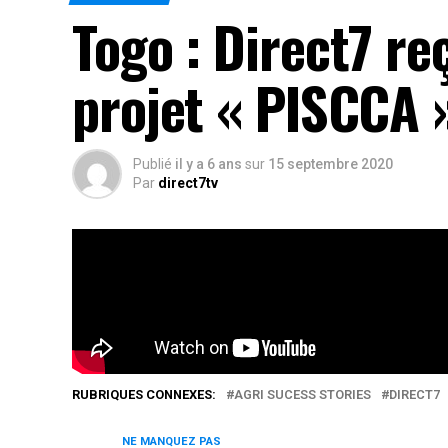
Togo : Direct7 re
projet « PISCCA 
Publié
il y a 6 ans
sur
15 septembre 2020
Par
direct7tv
Suivez cette émission de Direct7 dénommée « Ag
Rés
RUBRIQUES CONNEXES:
AGRI SUCESS STORIES
DIRECT7
NE MANQUEZ PAS