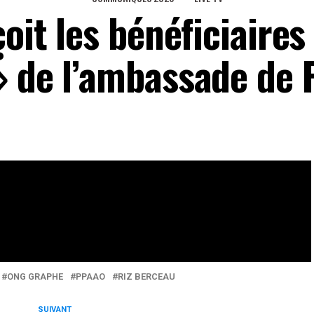
çoit les bénéficiaires
» de l’ambassade de 
ri Sucess Stories ». Zoom sur le « Riz Berceau »
eaux Sociaux
0
Partages
ONG GRAPHE
PPAAO
RIZ BERCEAU
SUIVANT