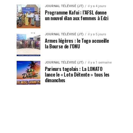
JOURNAL TÉLÉVISÉ (JT)
il y a 4 jours
Programme Kafui : l’AFSL donne
un nouvel élan aux femmes à Edzi
JOURNAL TÉLÉVISÉ (JT)
il y a 5 jours
Armes légères : le Togo accueille
la Bourse de l’ONU
JOURNAL TÉLÉVISÉ (JT)
il y a 1 semaine
Parieurs togolais : La LONATO
lance le « Loto Détente » tous les
dimanches