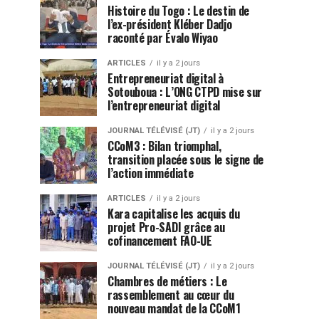
Histoire du Togo : Le destin de
l’ex-président Kléber Dadjo
raconté par Évalo Wiyao
ARTICLES
il y a 2 jours
Entrepreneuriat digital à
Sotouboua : L’ONG CTPD mise sur
l’entrepreneuriat digital
JOURNAL TÉLÉVISÉ (JT)
il y a 2 jours
CCoM3 : Bilan triomphal,
transition placée sous le signe de
l’action immédiate
ARTICLES
il y a 2 jours
Kara capitalise les acquis du
projet Pro-SADI grâce au
cofinancement FAO-UE
JOURNAL TÉLÉVISÉ (JT)
il y a 2 jours
Chambres de métiers : Le
rassemblement au cœur du
nouveau mandat de la CCoM1