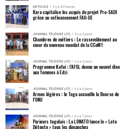
ARTICLES
il y a 22 heures
Kara capitalise les acquis du projet Pro-SADI
grâce au cofinancement FAO-UE
JOURNAL TÉLÉVISÉ (JT)
il y a 2 jours
Chambres de métiers : Le rassemblement au
cœur du nouveau mandat de la CCoM1
JOURNAL TÉLÉVISÉ (JT)
il y a 3 jours
Programme Kafui : l’AFSL donne un nouvel élan
aux femmes à Edzi
JOURNAL TÉLÉVISÉ (JT)
il y a 4 jours
Armes légères : le Togo accueille la Bourse de
l’ONU
JOURNAL TÉLÉVISÉ (JT)
il y a 7 jours
Parieurs togolais : La LONATO lance le « Loto
Détente » tous les dimanches