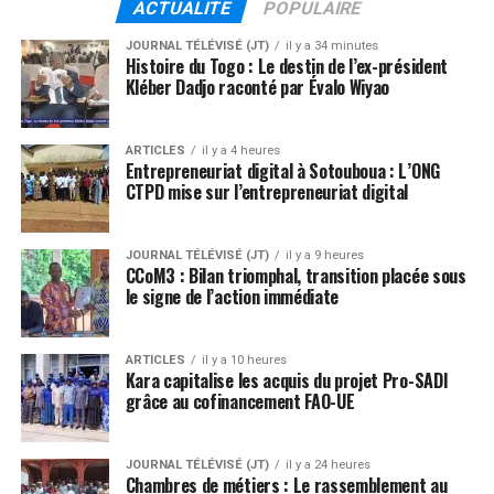
ACTUALITE
POPULAIRE
JOURNAL TÉLÉVISÉ (JT)
il y a 34 minutes
Histoire du Togo : Le destin de l’ex-président
Kléber Dadjo raconté par Évalo Wiyao
ARTICLES
il y a 4 heures
Entrepreneuriat digital à Sotouboua : L’ONG
CTPD mise sur l’entrepreneuriat digital
JOURNAL TÉLÉVISÉ (JT)
il y a 9 heures
CCoM3 : Bilan triomphal, transition placée sous
le signe de l’action immédiate
ARTICLES
il y a 10 heures
Kara capitalise les acquis du projet Pro-SADI
grâce au cofinancement FAO-UE
JOURNAL TÉLÉVISÉ (JT)
il y a 24 heures
Chambres de métiers : Le rassemblement au