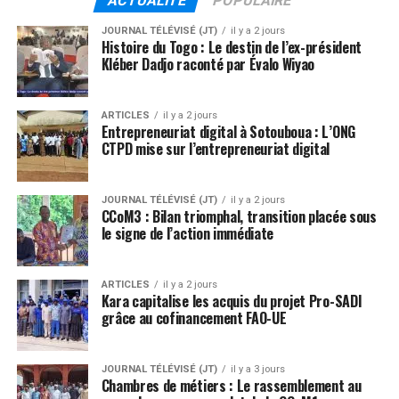
ACTUALITE
POPULAIRE
JOURNAL TÉLÉVISÉ (JT)
il y a 2 jours
Histoire du Togo : Le destin de l’ex-président
Kléber Dadjo raconté par Évalo Wiyao
ARTICLES
il y a 2 jours
Entrepreneuriat digital à Sotouboua : L’ONG
CTPD mise sur l’entrepreneuriat digital
JOURNAL TÉLÉVISÉ (JT)
il y a 2 jours
CCoM3 : Bilan triomphal, transition placée sous
le signe de l’action immédiate
ARTICLES
il y a 2 jours
Kara capitalise les acquis du projet Pro-SADI
grâce au cofinancement FAO-UE
JOURNAL TÉLÉVISÉ (JT)
il y a 3 jours
Chambres de métiers : Le rassemblement au