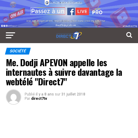
SOCIÉTÉ
Me. Dodji APEVON appelle les
internautes à suivre davantage la
webtélé "Direct7"
Publié
il y a 8 ans
sur
31 juillet 2018
Par
direct7tv