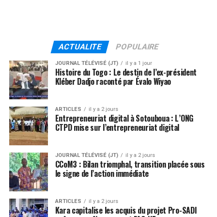
ACTUALITE
POPULAIRE
JOURNAL TÉLÉVISÉ (JT)
il y a 1 jour
Histoire du Togo : Le destin de l’ex-président
Kléber Dadjo raconté par Évalo Wiyao
ARTICLES
il y a 2 jours
Entrepreneuriat digital à Sotouboua : L’ONG
CTPD mise sur l’entrepreneuriat digital
JOURNAL TÉLÉVISÉ (JT)
il y a 2 jours
CCoM3 : Bilan triomphal, transition placée sous
le signe de l’action immédiate
ARTICLES
il y a 2 jours
Kara capitalise les acquis du projet Pro-SADI